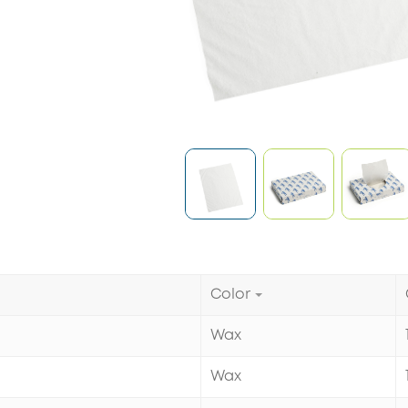
Color
Wax
Wax