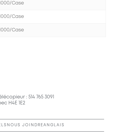
1000/Case
1000/Case
1000/Case
élécopieur : 514 765 3091
bec H4E 1E2
ELS
NOUS JOINDRE
ANGLAIS